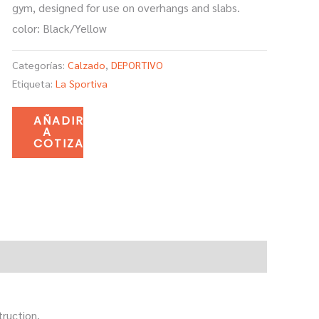
gym, designed for use on overhangs and slabs.
color: Black/Yellow
Categorías:
Calzado
,
DEPORTIVO
Etiqueta:
La Sportiva
AÑADIR
A
COTIZACIÓN
truction.