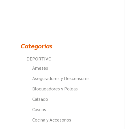
u
c
t
o
s
Categorías
DEPORTIVO
Arneses
Aseguradores y Descensores
Bloqueadores y Poleas
Calzado
Cascos
Cocina y Accesorios