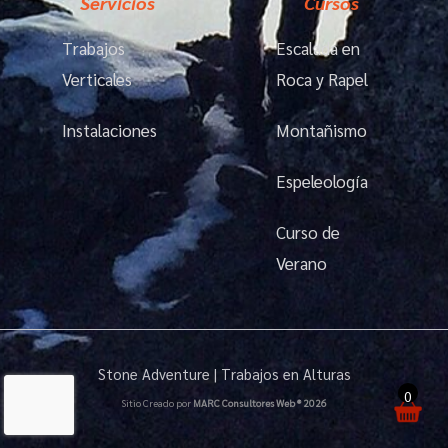
Servicios
Cursos
Trabajos
Escalada en
Verticales
Roca y Rapel
Instalaciones
Montañismo
Espeleología
Curso de
Verano
Stone Adventure | Trabajos en Alturas
0
Sitio Creado por
MARC Consultores Web ® 2026