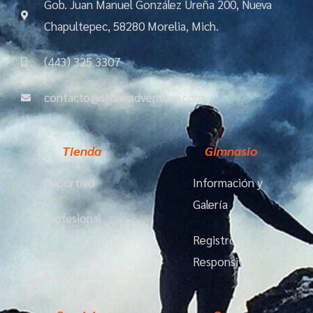
m
Gob. Juan Manuel González Ureña 200, Nueva
Chapultepec, 58280 Morelia, Mich.
(443) 325 3307
contacto@stoneadventure.com
Tienda
Gimnasio
Deportivo
Información y
Galería
Profesional
Registro
Parques de
Responsiva
Aventura