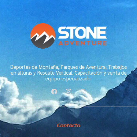
Deportes de Montaña, Parques de Aventura, Trabajos
en alturas y Rescate Vertical. Capacitación y venta de
equipo especializado.
F
I
W
a
n
h
c
s
a
e
t
t
b
a
s
o
g
a
Contacto
o
r
p
k
a
p