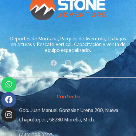
Deportes de Montaña, Parques de Aventura, Trabajos
en alturas y Rescate Vertical. Capacitación y venta de
equipo especializado.
F
I
W
a
n
h
c
s
a
Whatsapp
Facebook
Instagram
e
t
t
b
a
s
o
g
a
Contacto
o
r
p
k
a
p
m
Gob. Juan Manuel González Ureña 200, Nueva
Chapultepec, 58280 Morelia, Mich.
(443) 325 3307