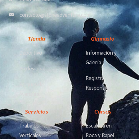
contacto@stoneadventure.com
Tienda
Gimnasio
Deportivo
Información y
Galería
Profesional
Registro
Parques de
Responsiva
Aventura
Servicios
Cursos
Trabajos
Escalada en
Verticales
Roca y Rapel