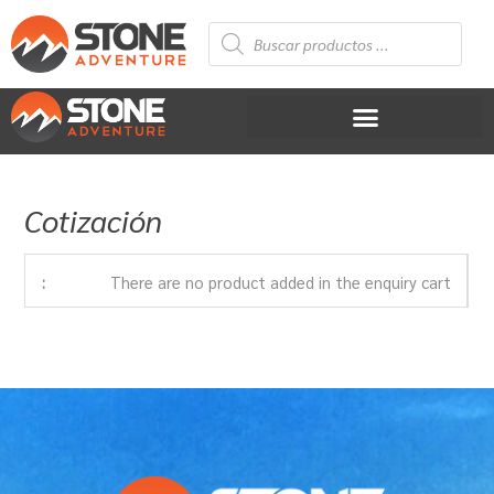
Ir
Búsqueda
al
de
productos
contenido
Cotización
There are no product added in the enquiry cart