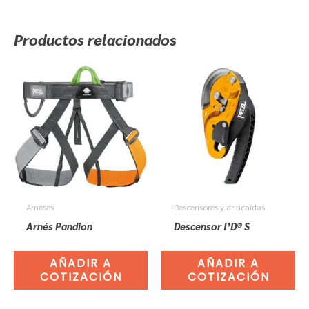
Productos relacionados
Arneses
Descensores y anticaídas
Arnés Pandion
Descensor I’D® S
AÑADIR A
AÑADIR A
COTIZACIÓN
COTIZACIÓN