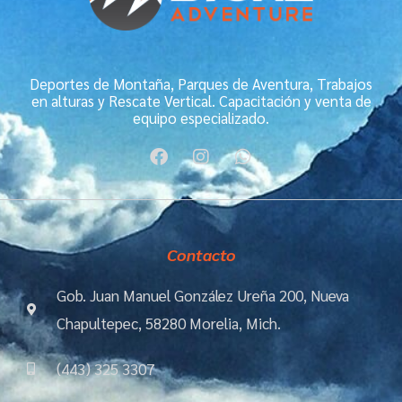
Deportes de Montaña, Parques de Aventura, Trabajos
en alturas y Rescate Vertical. Capacitación y venta de
equipo especializado.
F
I
W
a
n
h
c
s
a
e
t
t
b
a
s
o
g
a
Contacto
o
r
p
k
a
p
m
Gob. Juan Manuel González Ureña 200, Nueva
Chapultepec, 58280 Morelia, Mich.
(443) 325 3307