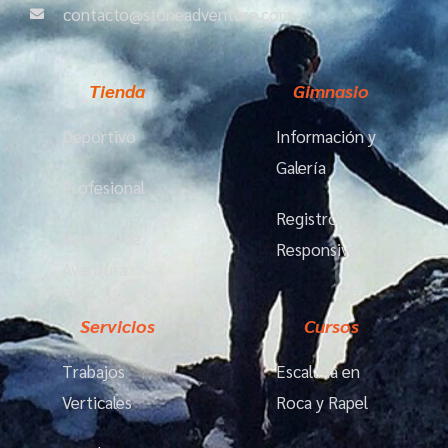
contacto@stoneadventure.com
Tienda
Gimnasio
Deportivo
Información y
Galería
Profesional
Registro
Parques de
Responsiva
Aventura
Servicios
Cursos
Trabajos
Escalada en
Verticales
Roca y Rapel