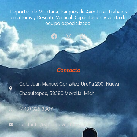
Deportes de Montaña, Parques de Aventura, Trabajos
en alturas y Rescate Vertical. Capacitación y venta de
equipo especializado.
F
I
W
a
n
h
c
s
a
e
t
t
b
a
s
o
g
a
Contacto
o
r
p
k
a
p
m
Gob. Juan Manuel González Ureña 200, Nueva
Chapultepec, 58280 Morelia, Mich.
(443) 325 3307
contacto@stoneadventure.com