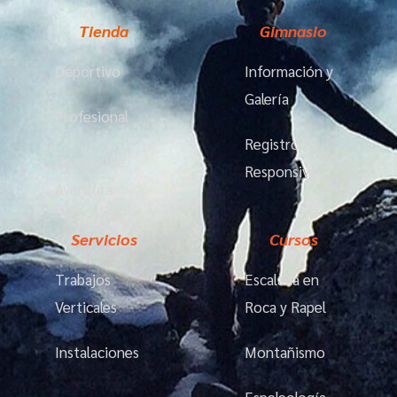
Tienda
Gimnasio
Deportivo
Información y
Galería
Profesional
Registro
Parques de
Responsiva
Aventura
Servicios
Cursos
Trabajos
Escalada en
Verticales
Roca y Rapel
Instalaciones
Montañismo