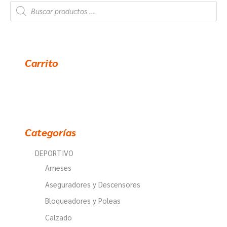
B
ú
s
q
u
e
d
a
d
Carrito
e
p
r
o
d
u
c
t
o
Categorías
s
DEPORTIVO
Arneses
Aseguradores y Descensores
Bloqueadores y Poleas
Calzado