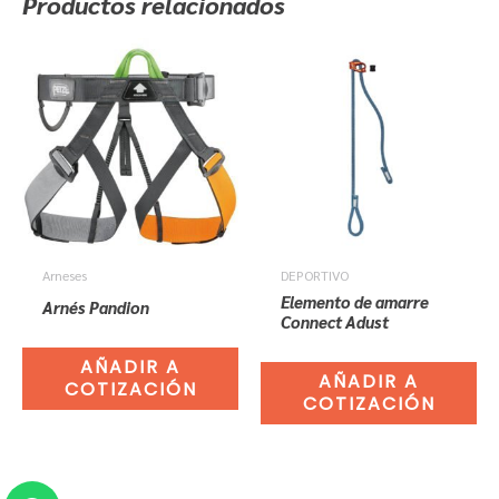
Productos relacionados
Arneses
DEPORTIVO
Elemento de amarre
Arnés Pandion
Connect Adust
AÑADIR A
AÑADIR A
COTIZACIÓN
COTIZACIÓN
Whatsapp
Facebook
Instagram