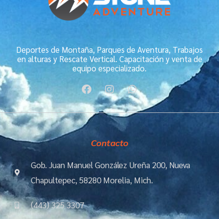
Deportes de Montaña, Parques de Aventura, Trabajos
en alturas y Rescate Vertical. Capacitación y venta de
equipo especializado.
F
I
W
a
n
h
c
s
a
e
t
t
b
a
s
o
g
a
Contacto
o
r
p
k
a
p
m
Gob. Juan Manuel González Ureña 200, Nueva
Chapultepec, 58280 Morelia, Mich.
(443) 325 3307