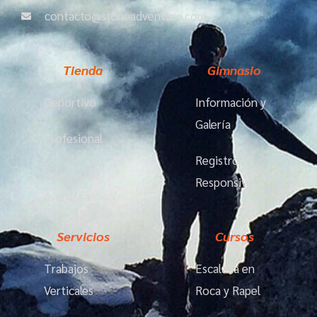
contacto@stoneadventure.com
Tienda
Gimnasio
Deportivo
Información y
Galería
Profesional
Registro
Parques de
Responsiva
Aventura
Servicios
Cursos
Trabajos
Escalada en
Verticales
Roca y Rapel