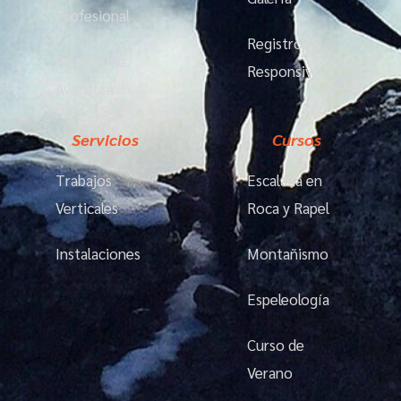
Profesional
Registro
Parques de
Responsiva
Aventura
Servicios
Cursos
Trabajos
Escalada en
Verticales
Roca y Rapel
Instalaciones
Montañismo
Espeleología
Curso de
Verano