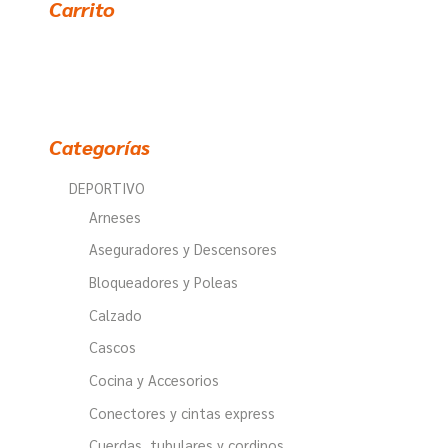
d
Carrito
e
p
r
o
d
u
c
t
o
Categorías
s
DEPORTIVO
Arneses
Aseguradores y Descensores
Bloqueadores y Poleas
Calzado
Cascos
Cocina y Accesorios
Conectores y cintas express
Cuerdas, tubulares y cordinos