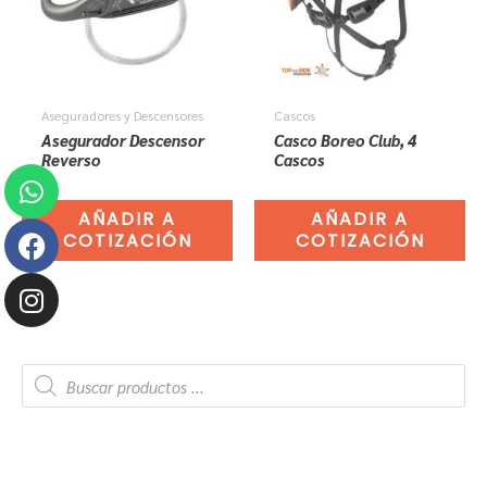
Aseguradores y Descensores
Cascos
Asegurador Descensor
Casco Boreo Club, 4
Reverso
Cascos
Whatsapp
Facebook
Instagram
AÑADIR A
AÑADIR A
COTIZACIÓN
COTIZACIÓN
B
ú
s
q
u
e
d
a