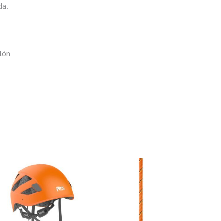
da.
ilón