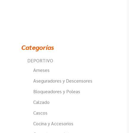
u
c
t
o
s
Categorías
DEPORTIVO
Arneses
Aseguradores y Descensores
Bloqueadores y Poleas
Calzado
Cascos
Cocina y Accesorios