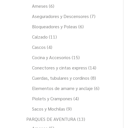
u
t
t
t
t
t
t
t
t
c
c
t
c
t
t
c
t
t
c
c
t
t
c
t
t
t
Arneses
6
c
t
o
o
o
o
o
o
o
o
t
t
o
t
o
o
t
o
o
t
t
o
o
t
o
o
o
Aseguradores y Descensores
7
o
s
s
s
s
s
s
s
s
s
o
o
s
o
s
s
o
s
s
o
o
s
s
o
s
s
s
Bloqueadores y Poleas
6
s
s
s
s
s
s
s
Calzado
11
Cascos
4
Cocina y Accesorios
15
Conectores y cintas express
14
Cuerdas, tubulares y cordinos
8
Elementos de amarre y anclaje
6
Piolets y Crampones
4
Sacos y Mochilas
9
PARQUES DE AVENTURA
13