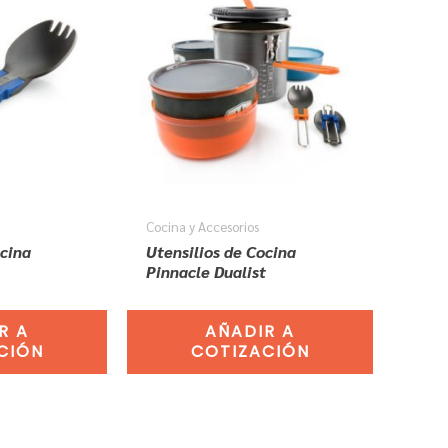
Cocina y Accesorios
ocina
Utensilios de Cocina
Pinnacle Dualist
R A
AÑADIR A
CIÓN
COTIZACIÓN