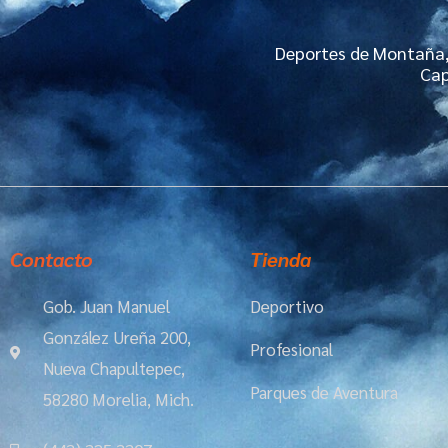
Deportes de Montaña, 
Cap
Contacto
Tienda
Gob. Juan Manuel
Deportivo
González Ureña 200,
Profesional
Nueva Chapultepec,
Parques de Aventura
58280 Morelia, Mich.