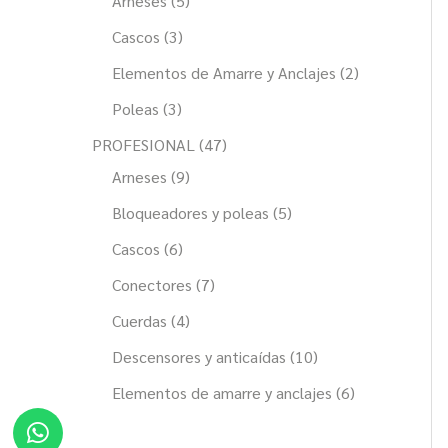
Arneses
5
Cascos
3
Elementos de Amarre y Anclajes
2
Poleas
3
PROFESIONAL
47
Arneses
9
Bloqueadores y poleas
5
Cascos
6
Conectores
7
Cuerdas
4
Descensores y anticaídas
10
Elementos de amarre y anclajes
6
Whatsapp
Facebook
Instagram