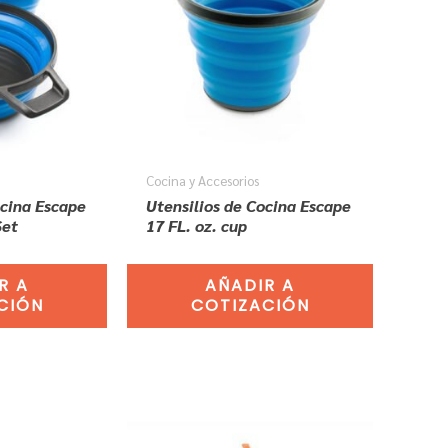
Cocina y Accesorios
ocina Escape
Utensilios de Cocina Escape
Set
17 FL. oz. cup
R A
AÑADIR A
CIÓN
COTIZACIÓN